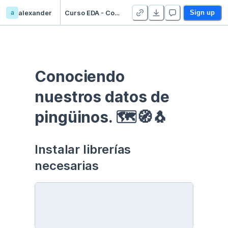
a
alexander
Curso EDA - Communication - Duplicate
Sign up
Conociendo 
nuestros datos de 
pingüinos. 🗺🧭🐧
Instalar librerías 
necesarias