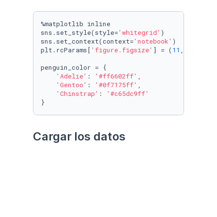
%matplotlib inline

sns.set_style(style=
'whitegrid'
)

sns.set_context(context=
'notebook'
)

plt.rcParams[
'figure.figsize'
] = (
11
, 
9.4
)

penguin_color = {

'Adelie'
: 
'#ff6602ff'
,

'Gentoo'
: 
'#0f7175ff'
,

'Chinstrap'
: 
'#c65dc9ff'
}
Cargar los datos
Utilizando el paquete 
palmerpenguins
Datos crudos