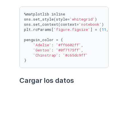
%matplotlib inline

sns.set_style(style=
'whitegrid'
)

sns.set_context(context=
'notebook'
)

plt.rcParams[
'figure.figsize'
] = (
11
, 
9.4
)

penguin_color = {

'Adelie'
: 
'#ff6602ff'
,

'Gentoo'
: 
'#0f7175ff'
,

'Chinstrap'
: 
'#c65dc9ff'
}
Cargar los datos
Utilizando el paquete 
palmerpenguins
Datos crudos