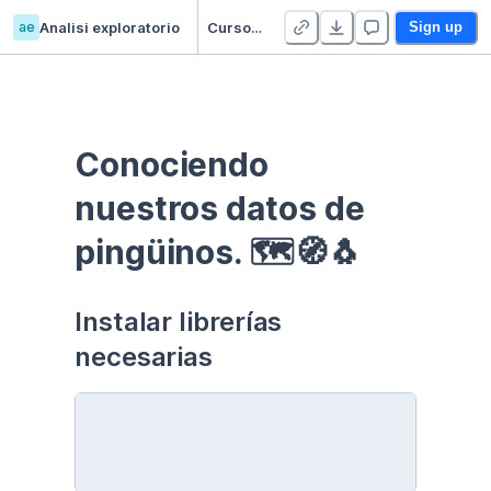
ae
Analisi exploratorio
Curso EDA - Communication - Duplicate
Sign up
Conociendo 
nuestros datos de 
pingüinos. 🗺🧭🐧
Instalar librerías 
necesarias