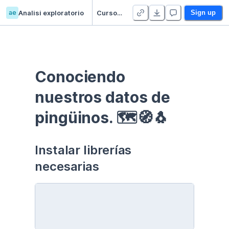
ae
Analisi exploratorio
Curso EDA - Communication - Duplicate
Sign up
Conociendo 
nuestros datos de 
pingüinos. 🗺🧭🐧
Instalar librerías 
necesarias