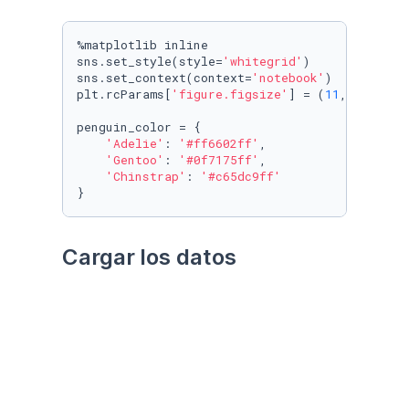
%matplotlib inline

sns.set_style(style=
'whitegrid'
)

sns.set_context(context=
'notebook'
)

plt.rcParams[
'figure.figsize'
] = (
11
, 
9.4
)

penguin_color = {

'Adelie'
: 
'#ff6602ff'
,

'Gentoo'
: 
'#0f7175ff'
,

'Chinstrap'
: 
'#c65dc9ff'
}
Cargar los datos
Utilizando el paquete 
palmerpenguins
Datos crudos