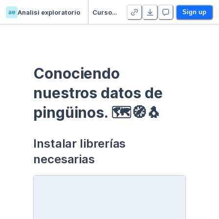
ae
Analisi exploratorio
Curso EDA - Communication - Duplicate
Sign up
Conociendo 
nuestros datos de 
pingüinos. 🗺🧭🐧
Instalar librerías 
necesarias