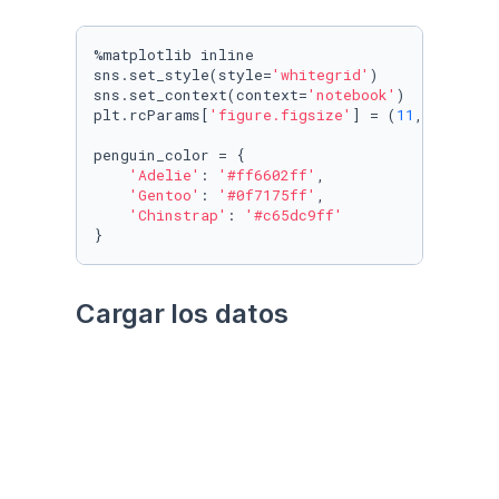
%matplotlib inline

sns.set_style(style=
'whitegrid'
)

sns.set_context(context=
'notebook'
)

plt.rcParams[
'figure.figsize'
] = (
11
, 
9.4
)

penguin_color = {

'Adelie'
: 
'#ff6602ff'
,

'Gentoo'
: 
'#0f7175ff'
,

'Chinstrap'
: 
'#c65dc9ff'
}
Cargar los datos
Utilizando el paquete 
palmerpenguins
Datos crudos