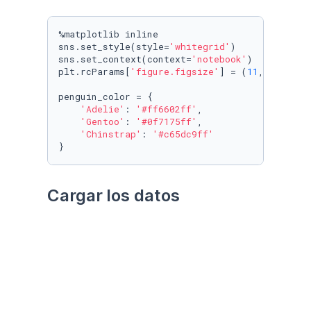
%matplotlib inline

sns.set_style(style=
'whitegrid'
)

sns.set_context(context=
'notebook'
)

plt.rcParams[
'figure.figsize'
] = (
11
, 
9.4
)

penguin_color = {

'Adelie'
: 
'#ff6602ff'
,

'Gentoo'
: 
'#0f7175ff'
,

'Chinstrap'
: 
'#c65dc9ff'
}
Cargar los datos
Utilizando el paquete 
palmerpenguins
Datos crudos