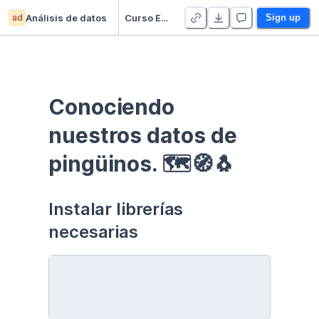
ad
Análisis de datos
Curso EDA - Communication - Duplicate
Sign up
Conociendo 
nuestros datos de 
pingüinos. 🗺🧭🐧
Instalar librerías 
necesarias