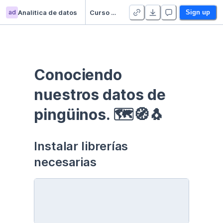
ad
Analitica de datos
Curso EDA - Communication - Duplicate
Sign up
Conociendo 
nuestros datos de 
pingüinos. 🗺🧭🐧
Instalar librerías 
necesarias