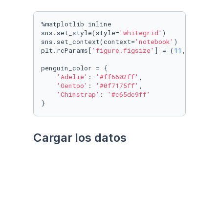
%matplotlib inline

sns.set_style(style=
'whitegrid'
)

sns.set_context(context=
'notebook'
)

plt.rcParams[
'figure.figsize'
] = (
11
, 
9.4
)

penguin_color = {

'Adelie'
: 
'#ff6602ff'
,

'Gentoo'
: 
'#0f7175ff'
,

'Chinstrap'
: 
'#c65dc9ff'
}
Cargar los datos
Utilizando el paquete 
palmerpenguins
Datos crudos