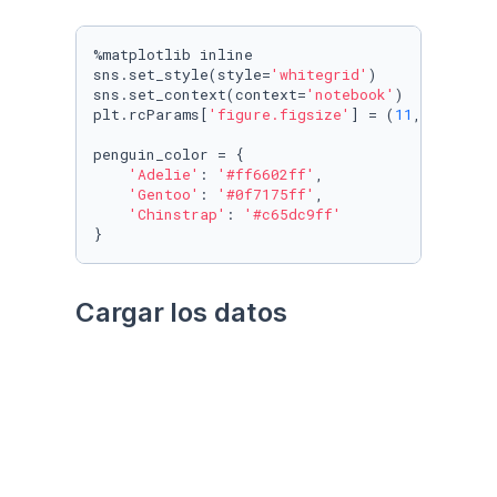
%matplotlib inline

sns.set_style(style=
'whitegrid'
)

sns.set_context(context=
'notebook'
)

plt.rcParams[
'figure.figsize'
] = (
11
, 
9.4
)

penguin_color = {

'Adelie'
: 
'#ff6602ff'
,

'Gentoo'
: 
'#0f7175ff'
,

'Chinstrap'
: 
'#c65dc9ff'
}
Cargar los datos
Utilizando el paquete 
palmerpenguins
Datos crudos