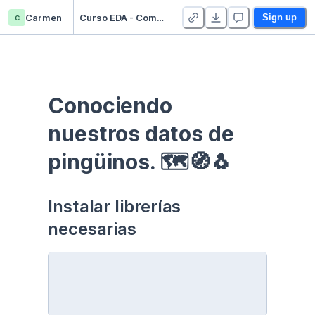
c
Carmen
Curso EDA - Communication - Duplicate
Sign up
Conociendo 
nuestros datos de 
pingüinos. 🗺🧭🐧
Instalar librerías 
necesarias