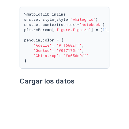
%matplotlib inline

sns.set_style(style=
'whitegrid'
)

sns.set_context(context=
'notebook'
)

plt.rcParams[
'figure.figsize'
] = (
11
, 
9.4
)

penguin_color = {

'Adelie'
: 
'#ff6602ff'
,

'Gentoo'
: 
'#0f7175ff'
,

'Chinstrap'
: 
'#c65dc9ff'
}
Cargar los datos
Utilizando el paquete 
palmerpenguins
Datos crudos