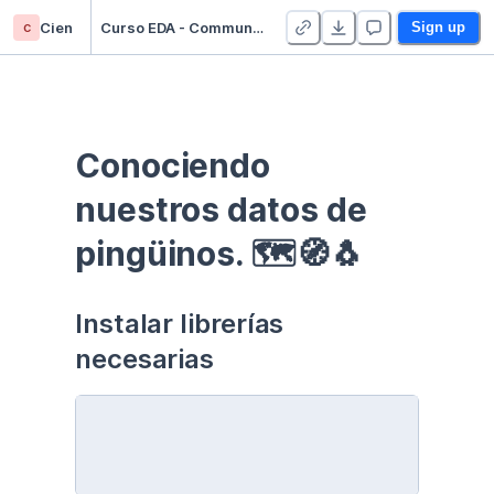
c
Cien
Curso EDA - Communication - Duplicate
Sign up
Conociendo 
nuestros datos de 
pingüinos. 🗺🧭🐧
Instalar librerías 
necesarias