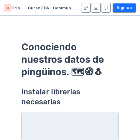
c
Cris
Curso EDA - Communication - Duplicate
Sign up
Conociendo 
nuestros datos de 
pingüinos. 🗺🧭🐧
Instalar librerías 
necesarias