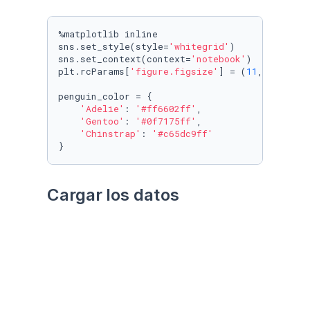
%matplotlib inline

sns.set_style(style=
'whitegrid'
)

sns.set_context(context=
'notebook'
)

plt.rcParams[
'figure.figsize'
] = (
11
, 
9.4
)

penguin_color = {

'Adelie'
: 
'#ff6602ff'
,

'Gentoo'
: 
'#0f7175ff'
,

'Chinstrap'
: 
'#c65dc9ff'
}
Cargar los datos
Utilizando el paquete 
palmerpenguins
Datos crudos