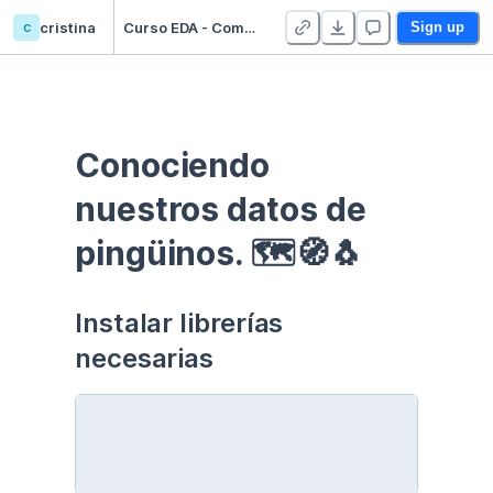
c
cristina
Curso EDA - Communication - Duplicate
Sign up
Conociendo 
nuestros datos de 
pingüinos. 🗺🧭🐧
Instalar librerías 
necesarias