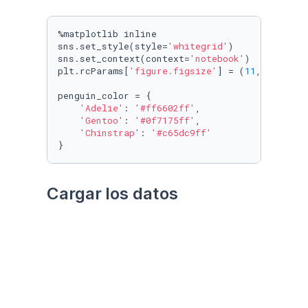
%matplotlib inline

sns.set_style(style=
'whitegrid'
)

sns.set_context(context=
'notebook'
)

plt.rcParams[
'figure.figsize'
] = (
11
, 
9.4
)

penguin_color = {

'Adelie'
: 
'#ff6602ff'
,

'Gentoo'
: 
'#0f7175ff'
,

'Chinstrap'
: 
'#c65dc9ff'
}
Cargar los datos
Utilizando el paquete 
palmerpenguins
Datos crudos