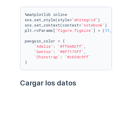
%matplotlib inline

sns.set_style(style=
'whitegrid'
)

sns.set_context(context=
'notebook'
)

plt.rcParams[
'figure.figsize'
] = (
11
, 
9.4
)

penguin_color = {

'Adelie'
: 
'#ff6602ff'
,

'Gentoo'
: 
'#0f7175ff'
,

'Chinstrap'
: 
'#c65dc9ff'
}
Cargar los datos
Utilizando el paquete 
palmerpenguins
Datos crudos