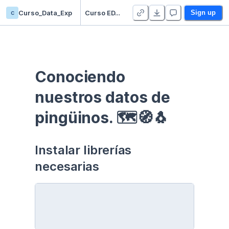
c
Curso_Data_Exp
Curso EDA - Communication - Duplicate
Sign up
Conociendo 
nuestros datos de 
pingüinos. 🗺🧭🐧
Instalar librerías 
necesarias