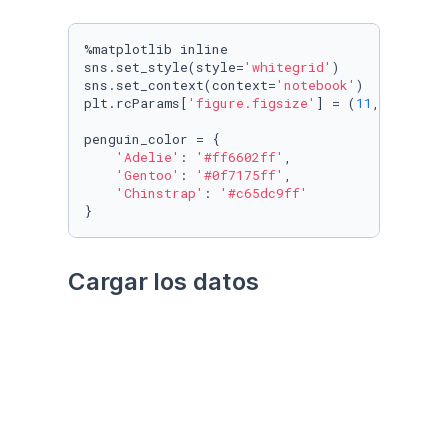
%matplotlib inline

sns.set_style(style=
'whitegrid'
)

sns.set_context(context=
'notebook'
)

plt.rcParams[
'figure.figsize'
] = (
11
, 
9.4
)

penguin_color = {

'Adelie'
: 
'#ff6602ff'
,

'Gentoo'
: 
'#0f7175ff'
,

'Chinstrap'
: 
'#c65dc9ff'
}
Cargar los datos
Utilizando el paquete 
palmerpenguins
Datos crudos