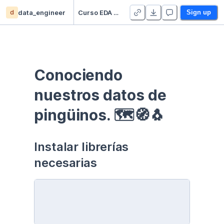
d
data_engineer
Curso EDA - Communication - Duplicate
Sign up
Conociendo 
nuestros datos de 
pingüinos. 🗺🧭🐧
Instalar librerías 
necesarias