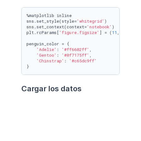
%matplotlib inline

sns.set_style(style=
'whitegrid'
)

sns.set_context(context=
'notebook'
)

plt.rcParams[
'figure.figsize'
] = (
11
, 
9.4
)

penguin_color = {

'Adelie'
: 
'#ff6602ff'
,

'Gentoo'
: 
'#0f7175ff'
,

'Chinstrap'
: 
'#c65dc9ff'
}
Cargar los datos
Utilizando el paquete 
palmerpenguins
Datos crudos