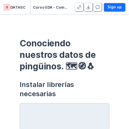
d
DATASC
Curso EDA - Communication - Duplicate
Sign up
Conociendo 
nuestros datos de 
pingüinos. 🗺🧭🐧
Instalar librerías 
necesarias