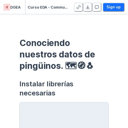
d
DGEA
Curso EDA - Communication - Duplicate
Sign up
Conociendo 
nuestros datos de 
pingüinos. 🗺🧭🐧
Instalar librerías 
necesarias