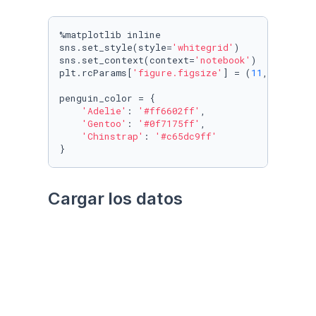
%matplotlib inline

sns.set_style(style=
'whitegrid'
)

sns.set_context(context=
'notebook'
)

plt.rcParams[
'figure.figsize'
] = (
11
, 
9.4
)

penguin_color = {

'Adelie'
: 
'#ff6602ff'
,

'Gentoo'
: 
'#0f7175ff'
,

'Chinstrap'
: 
'#c65dc9ff'
}
Cargar los datos
Utilizando el paquete 
palmerpenguins
Datos crudos