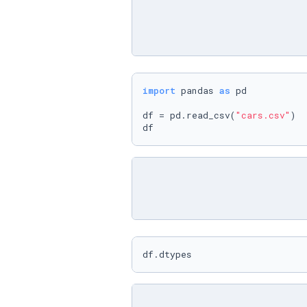
import
 pandas 
as
 pd

df = pd.read_csv(
"cars.csv"
)

df
df.dtypes