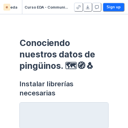
e
eda
Curso EDA - Communication - Duplicate
Sign up
Conociendo 
nuestros datos de 
pingüinos. 🗺🧭🐧
Instalar librerías 
necesarias