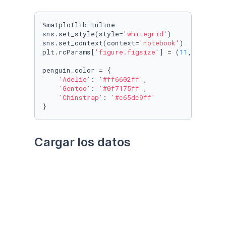
%matplotlib inline

sns.set_style(style=
'whitegrid'
)

sns.set_context(context=
'notebook'
)

plt.rcParams[
'figure.figsize'
] = (
11
, 
9.4
)

penguin_color = {

'Adelie'
: 
'#ff6602ff'
,

'Gentoo'
: 
'#0f7175ff'
,

'Chinstrap'
: 
'#c65dc9ff'
}
Cargar los datos
Utilizando el paquete 
palmerpenguins
Datos crudos