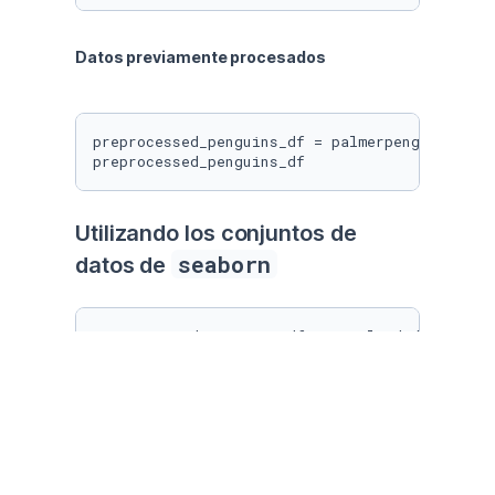
Datos previamente procesados
preprocessed_penguins_df = palmerpenguins.load
preprocessed_penguins_df
Utilizando los conjuntos de 
seaborn
datos de 
preprocessed_penguins_df = sns.load_dataset(
"
Utilizando la interfaz de 
Deepnote