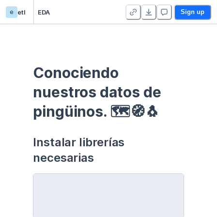
e
etl
EDA
Sign up
Conociendo 
nuestros datos de 
pingüinos. 🗺🧭🐧
Instalar librerías 
necesarias