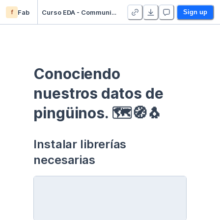
f
Fab
Curso EDA - Communication - Duplicate
Sign up
Conociendo 
nuestros datos de 
pingüinos. 🗺🧭🐧
Instalar librerías 
necesarias