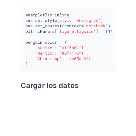
%matplotlib inline

sns.set_style(style=
'whitegrid'
)

sns.set_context(context=
'notebook'
)

plt.rcParams[
'figure.figsize'
] = (
11
, 
9.4
)

penguin_color = {

'Adelie'
: 
'#ff6602ff'
,

'Gentoo'
: 
'#0f7175ff'
,

'Chinstrap'
: 
'#c65dc9ff'
}
Cargar los datos
Utilizando el paquete 
palmerpenguins
Datos crudos