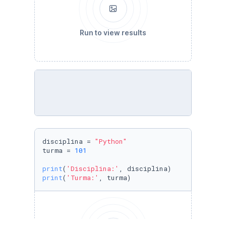
Run to view results
disciplina = 
"Python"
turma = 
101
print
(
'Disciplina:'
print
(
'Turma:'
, turma)