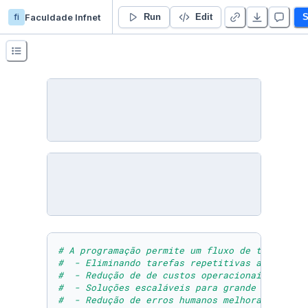
fi
Faculdade Infnet
TP1
Run
Edit
S
# A programação permite um fluxo de trabalho 
#  - Eliminando tarefas repetitivas através d
#  - Redução de de custos operacionais;
#  - Soluções escaláveis para grande volume d
#  - Redução de erros humanos melhorando a qu