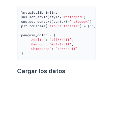
%matplotlib inline

sns.set_style(style=
'whitegrid'
)

sns.set_context(context=
'notebook'
)

plt.rcParams[
'figure.figsize'
] = (
11
, 
9.4
)

penguin_color = {

'Adelie'
: 
'#ff6602ff'
,

'Gentoo'
: 
'#0f7175ff'
,

'Chinstrap'
: 
'#c65dc9ff'
}
Cargar los datos
Utilizando el paquete 
palmerpenguins
Datos crudos