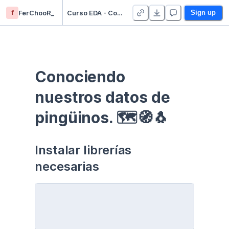
f
FerChooR_
Curso EDA - Communication - Duplicate
Sign up
Conociendo 
nuestros datos de 
pingüinos. 🗺🧭🐧
Instalar librerías 
necesarias