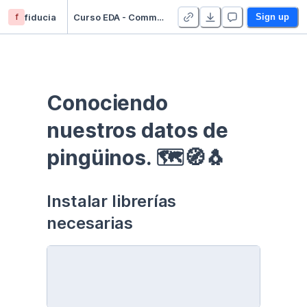
f
fiducia
Curso EDA - Communication - Duplicate
Sign up
Conociendo 
nuestros datos de 
pingüinos. 🗺🧭🐧
Instalar librerías 
necesarias