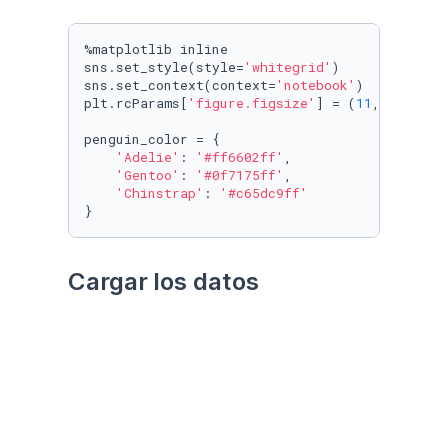
%matplotlib inline

sns.set_style(style=
'whitegrid'
)

sns.set_context(context=
'notebook'
)

plt.rcParams[
'figure.figsize'
] = (
11
, 
9.4
)

penguin_color = {

'Adelie'
: 
'#ff6602ff'
,

'Gentoo'
: 
'#0f7175ff'
,

'Chinstrap'
: 
'#c65dc9ff'
}
Cargar los datos
Utilizando el paquete 
palmerpenguins
Datos crudos