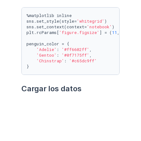
%matplotlib inline

sns.set_style(style=
'whitegrid'
)

sns.set_context(context=
'notebook'
)

plt.rcParams[
'figure.figsize'
] = (
11
, 
9.4
)

penguin_color = {

'Adelie'
: 
'#ff6602ff'
,

'Gentoo'
: 
'#0f7175ff'
,

'Chinstrap'
: 
'#c65dc9ff'
}
Cargar los datos
Utilizando el paquete 
palmerpenguins
Datos crudos