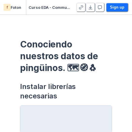
f
Foton
Curso EDA - Communication - Duplicate
Sign up
Conociendo 
nuestros datos de 
pingüinos. 🗺🧭🐧
Instalar librerías 
necesarias