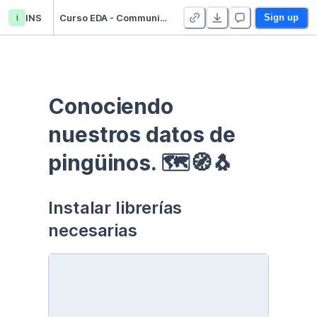
i
INS
Curso EDA - Communication - Duplicate
Sign up
Conociendo 
nuestros datos de 
pingüinos. 🗺🧭🐧
Instalar librerías 
necesarias