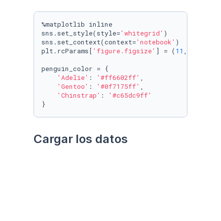
%matplotlib inline

sns.set_style(style=
'whitegrid'
)

sns.set_context(context=
'notebook'
)

plt.rcParams[
'figure.figsize'
] = (
11
, 
9.4
)

penguin_color = {

'Adelie'
: 
'#ff6602ff'
,

'Gentoo'
: 
'#0f7175ff'
,

'Chinstrap'
: 
'#c65dc9ff'
}
Cargar los datos
Utilizando el paquete 
palmerpenguins
Datos crudos