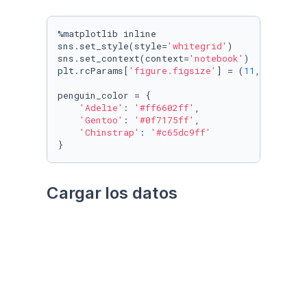
%matplotlib inline

sns.set_style(style=
'whitegrid'
)

sns.set_context(context=
'notebook'
)

plt.rcParams[
'figure.figsize'
] = (
11
, 
9.4
)

penguin_color = {

'Adelie'
: 
'#ff6602ff'
,

'Gentoo'
: 
'#0f7175ff'
,

'Chinstrap'
: 
'#c65dc9ff'
}
Cargar los datos
Utilizando el paquete 
palmerpenguins
Datos crudos