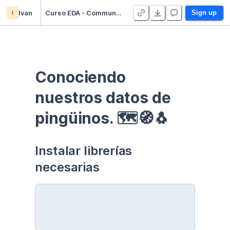
i
Ivan
Curso EDA - Communication - Duplicate
Sign up
Conociendo 
nuestros datos de 
pingüinos. 🗺🧭🐧
Instalar librerías 
necesarias