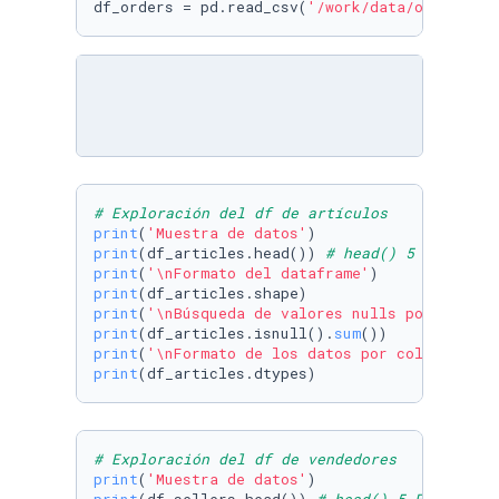
df_orders = pd.read_csv(
'/work/data/orders.cs
# Exploración del df de artículos
print
(
'Muestra de datos'
print
(df_articles.head()) 
# head() 5 Filas po
print
(
'\nFormato del dataframe'
print
print
(
'\nBúsqueda de valores nulls por column
print
(df_articles.isnull().
sum
print
(
'\nFormato de los datos por columna'
print
(df_articles.dtypes)
# Exploración del df de vendedores
print
(
'Muestra de datos'