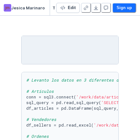
jm
Jesica Marinaro
TP Final Integrador - 22045 - Jesica Marinaro
Edit
Sign up
# Levanto los datos en 3 diferentes dataframe
# Artículos
conn = sql3.connect(
'/work/data/articles.db'
)

sql_query = pd.read_sql_query(
'SELECT * FROM 
df_articles = pd.DataFrame(sql_query, columns
# Vendedores
df_sellers = pd.read_excel(
'/work/data/seller
# Ordenes