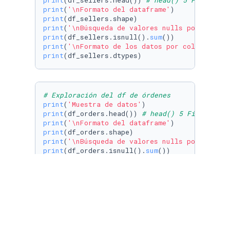
print
(df_sellers.head()) 
# head() 5 Filas por
print
(
'\nFormato del dataframe'
print
print
(
'\nBúsqueda de valores nulls por column
print
(df_sellers.isnull().
sum
print
(
'\nFormato de los datos por columna'
print
(df_sellers.dtypes)
# Exploración del df de órdenes
print
(
'Muestra de datos'
print
(df_orders.head()) 
# head() 5 Filas por 
print
(
'\nFormato del dataframe'
print
print
(
'\nBúsqueda de valores nulls por column
print
(df_orders.isnull().
sum
print
(
'\nFormato de los datos por columna'
print
(df_orders.dtypes)