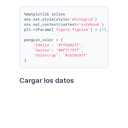
%matplotlib inline

sns.set_style(style=
'whitegrid'
)

sns.set_context(context=
'notebook'
)

plt.rcParams[
'figure.figsize'
] = (
11
, 
9.4
)

penguin_color = {

'Adelie'
: 
'#ff6602ff'
,

'Gentoo'
: 
'#0f7175ff'
,

'Chinstrap'
: 
'#c65dc9ff'
}
Cargar los datos
Utilizando el paquete 
palmerpenguins
Datos crudos