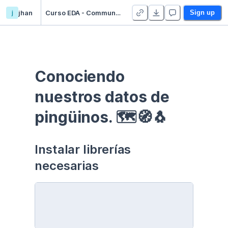
j
jhan
Curso EDA - Communication - Duplicate
Sign up
Conociendo 
nuestros datos de 
pingüinos. 🗺🧭🐧
Instalar librerías 
necesarias