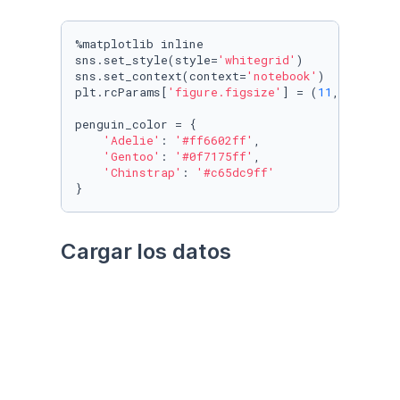
%matplotlib inline

sns.set_style(style=
'whitegrid'
)

sns.set_context(context=
'notebook'
)

plt.rcParams[
'figure.figsize'
] = (
11
, 
9.4
)

penguin_color = {

'Adelie'
: 
'#ff6602ff'
,

'Gentoo'
: 
'#0f7175ff'
,

'Chinstrap'
: 
'#c65dc9ff'
}
Cargar los datos
Utilizando el paquete 
palmerpenguins
Datos crudos