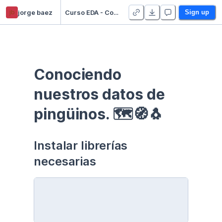
jb
jorge baez
Curso EDA - Communication - Duplicate
Sign up
Conociendo 
nuestros datos de 
pingüinos. 🗺🧭🐧
Instalar librerías 
necesarias