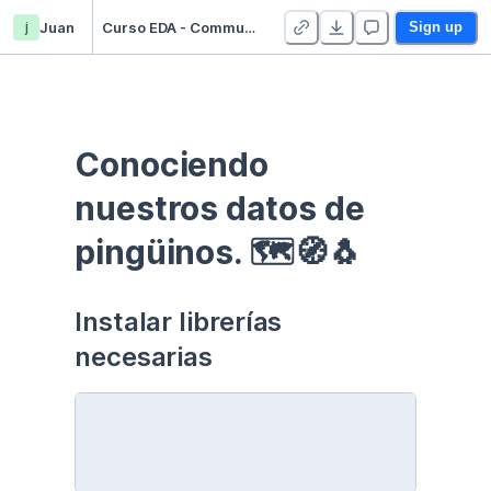
j
Juan
Curso EDA - Communication - Duplicate
Sign up
Conociendo 
nuestros datos de 
pingüinos. 🗺🧭🐧
Instalar librerías 
necesarias