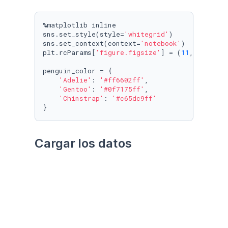
%matplotlib inline

sns.set_style(style=
'whitegrid'
)

sns.set_context(context=
'notebook'
)

plt.rcParams[
'figure.figsize'
] = (
11
, 
9.4
)

penguin_color = {

'Adelie'
: 
'#ff6602ff'
,

'Gentoo'
: 
'#0f7175ff'
,

'Chinstrap'
: 
'#c65dc9ff'
}
Cargar los datos
Utilizando el paquete 
palmerpenguins
Datos crudos