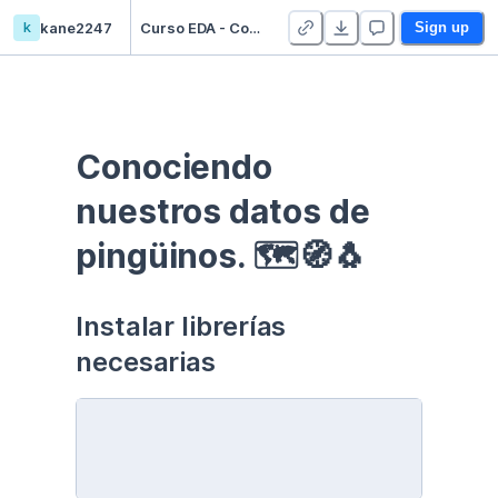
k
kane2247
Curso EDA - Communication - Duplicate
Sign up
Conociendo 
nuestros datos de 
pingüinos. 🗺🧭🐧
Instalar librerías 
necesarias