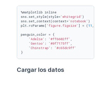
%matplotlib inline

sns.set_style(style=
'whitegrid'
)

sns.set_context(context=
'notebook'
)

plt.rcParams[
'figure.figsize'
] = (
11
, 
9.4
)

penguin_color = {

'Adelie'
: 
'#ff6602ff'
,

'Gentoo'
: 
'#0f7175ff'
,

'Chinstrap'
: 
'#c65dc9ff'
}
Cargar los datos
Utilizando el paquete 
palmerpenguins
Datos crudos