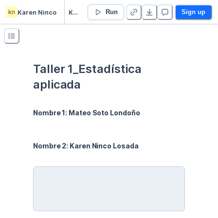
kn
Karen Ninco
Karen Ninco’s Untitled project
Run
Sign up
Taller 1_Estadística 
aplicada
Nombre 1: Mateo Soto Londoño
Nombre 2: Karen Ninco Losada