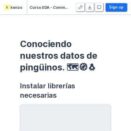
k
kenzo
Curso EDA - Communication - Duplicate
Sign up
Conociendo 
nuestros datos de 
pingüinos. 🗺🧭🐧
Instalar librerías 
necesarias