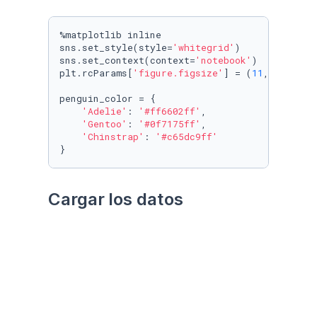
%matplotlib inline

sns.set_style(style=
'whitegrid'
)

sns.set_context(context=
'notebook'
)

plt.rcParams[
'figure.figsize'
] = (
11
, 
9.4
)

penguin_color = {

'Adelie'
: 
'#ff6602ff'
,

'Gentoo'
: 
'#0f7175ff'
,

'Chinstrap'
: 
'#c65dc9ff'
}
Cargar los datos
Utilizando el paquete 
palmerpenguins
Datos crudos