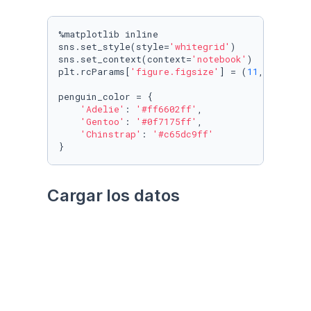
%matplotlib inline

sns.set_style(style=
'whitegrid'
)

sns.set_context(context=
'notebook'
)

plt.rcParams[
'figure.figsize'
] = (
11
, 
9.4
)

penguin_color = {

'Adelie'
: 
'#ff6602ff'
,

'Gentoo'
: 
'#0f7175ff'
,

'Chinstrap'
: 
'#c65dc9ff'
}
Cargar los datos
Utilizando el paquete 
palmerpenguins
Datos crudos