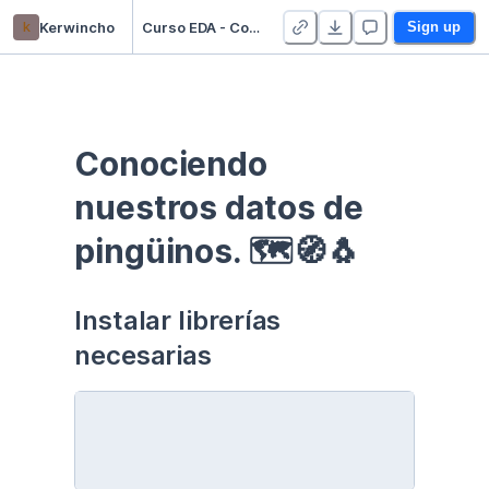
k
Kerwincho
Curso EDA - Communication - Duplicate
Sign up
Conociendo 
nuestros datos de 
pingüinos. 🗺🧭🐧
Instalar librerías 
necesarias