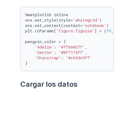
%matplotlib inline

sns.set_style(style=
'whitegrid'
)

sns.set_context(context=
'notebook'
)

plt.rcParams[
'figure.figsize'
] = (
11
, 
9.4
)

penguin_color = {

'Adelie'
: 
'#ff6602ff'
,

'Gentoo'
: 
'#0f7175ff'
,

'Chinstrap'
: 
'#c65dc9ff'
}
Cargar los datos
Utilizando el paquete 
palmerpenguins
Datos crudos