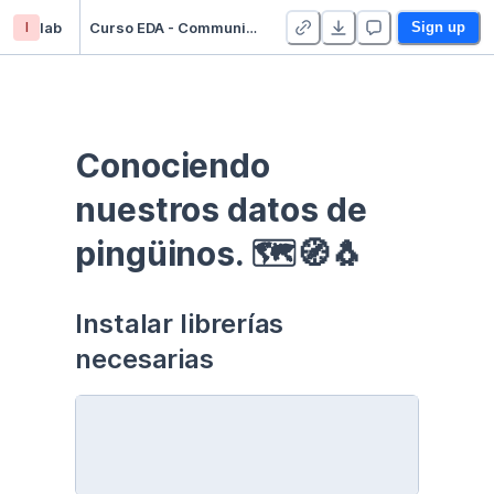
l
lab
Curso EDA - Communication - Duplicate
Sign up
Conociendo 
nuestros datos de 
pingüinos. 🗺🧭🐧
Instalar librerías 
necesarias