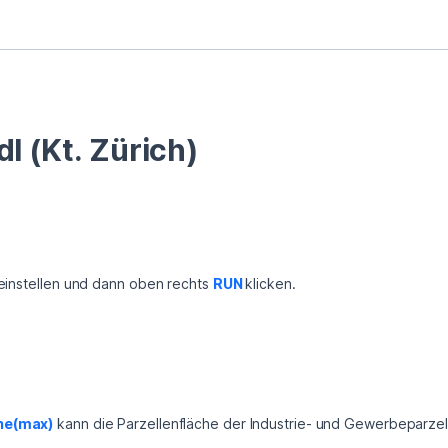
l (Kt. Zürich)
einstellen und dann oben rechts 
RUN 
klicken.
he(max)
 kann die Parzellenfläche der Industrie- und Gewerbeparze