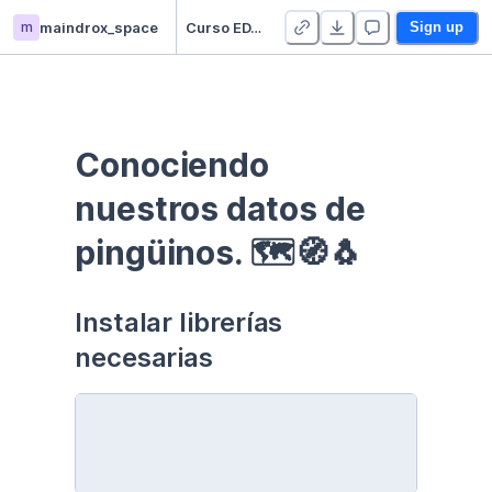
m
maindrox_space
Curso EDA - Communication - Duplicate
Sign up
Conociendo 
nuestros datos de 
pingüinos. 🗺🧭🐧
Instalar librerías 
necesarias