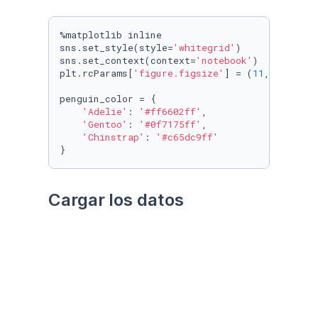
%matplotlib inline

sns.set_style(style=
'whitegrid'
)

sns.set_context(context=
'notebook'
)

plt.rcParams[
'figure.figsize'
] = (
11
, 
9.4
)

penguin_color = {

'Adelie'
: 
'#ff6602ff'
,

'Gentoo'
: 
'#0f7175ff'
,

'Chinstrap'
: 
'#c65dc9ff'
}
Cargar los datos
Utilizando el paquete 
palmerpenguins
Datos crudos