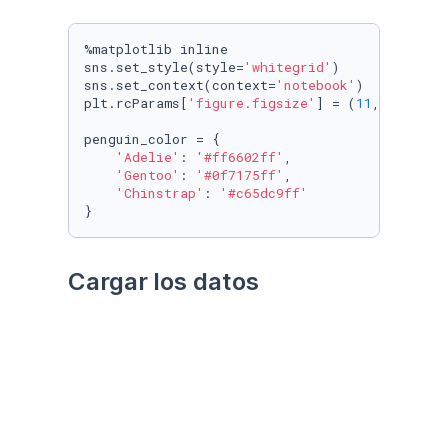
%matplotlib inline

sns.set_style(style=
'whitegrid'
)

sns.set_context(context=
'notebook'
)

plt.rcParams[
'figure.figsize'
] = (
11
, 
9.4
)

penguin_color = {

'Adelie'
: 
'#ff6602ff'
,

'Gentoo'
: 
'#0f7175ff'
,

'Chinstrap'
: 
'#c65dc9ff'
}
Cargar los datos
Utilizando el paquete 
palmerpenguins
Datos crudos