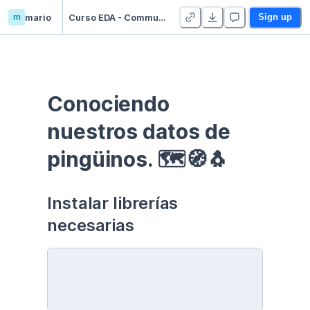
m
mario
Curso EDA - Communication - Duplicate
Sign up
Conociendo 
nuestros datos de 
pingüinos. 🗺🧭🐧
Instalar librerías 
necesarias