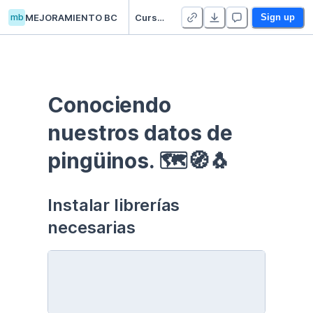
mb
MEJORAMIENTO BC
Curso EDA - Communication - Duplicate
Sign up
Conociendo 
nuestros datos de 
pingüinos. 🗺🧭🐧
Instalar librerías 
necesarias