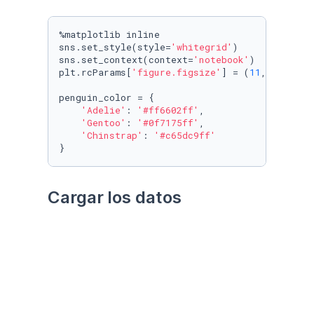
%matplotlib inline

sns.set_style(style=
'whitegrid'
)

sns.set_context(context=
'notebook'
)

plt.rcParams[
'figure.figsize'
] = (
11
, 
9.4
)

penguin_color = {

'Adelie'
: 
'#ff6602ff'
,

'Gentoo'
: 
'#0f7175ff'
,

'Chinstrap'
: 
'#c65dc9ff'
}
Cargar los datos
Utilizando el paquete 
palmerpenguins
Datos crudos