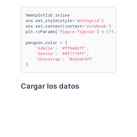
%matplotlib inline

sns.set_style(style=
'whitegrid'
)

sns.set_context(context=
'notebook'
)

plt.rcParams[
'figure.figsize'
] = (
11
, 
9.4
)

penguin_color = {

'Adelie'
: 
'#ff6602ff'
,

'Gentoo'
: 
'#0f7175ff'
,

'Chinstrap'
: 
'#c65dc9ff'
}
Cargar los datos
Utilizando el paquete 
palmerpenguins
Datos crudos