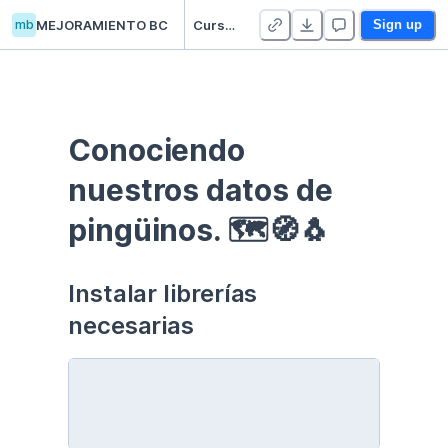
mb
MEJORAMIENTO BC
Curso EDA - Communication - Duplicate
Sign up
Conociendo 
nuestros datos de 
pingüinos. 🗺🧭🐧
Instalar librerías 
necesarias