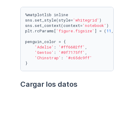
%matplotlib inline

sns.set_style(style=
'whitegrid'
)

sns.set_context(context=
'notebook'
)

plt.rcParams[
'figure.figsize'
] = (
11
, 
9.4
)

penguin_color = {

'Adelie'
: 
'#ff6602ff'
,

'Gentoo'
: 
'#0f7175ff'
,

'Chinstrap'
: 
'#c65dc9ff'
}
Cargar los datos
Utilizando el paquete 
palmerpenguins
Datos crudos