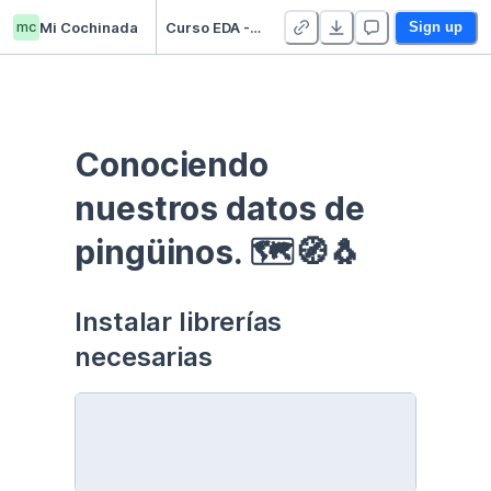
mc
Mi Cochinada
Curso EDA - Communication - Duplicate
Sign up
Conociendo 
nuestros datos de 
pingüinos. 🗺🧭🐧
Instalar librerías 
necesarias