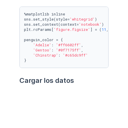
%matplotlib inline

sns.set_style(style=
'whitegrid'
)

sns.set_context(context=
'notebook'
)

plt.rcParams[
'figure.figsize'
] = (
11
, 
9.4
)

penguin_color = {

'Adelie'
: 
'#ff6602ff'
,

'Gentoo'
: 
'#0f7175ff'
,

'Chinstrap'
: 
'#c65dc9ff'
}
Cargar los datos
Utilizando el paquete 
palmerpenguins
Datos crudos