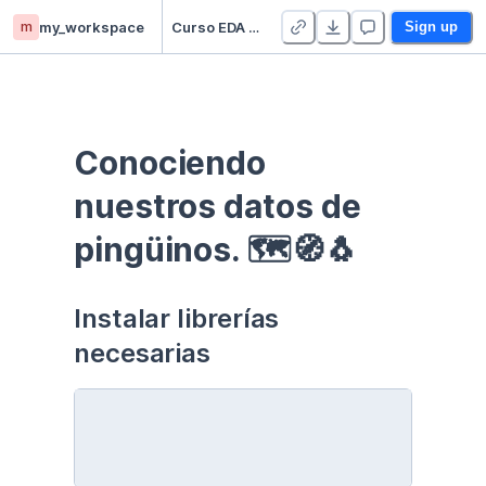
m
my_workspace
Curso EDA - Communication - Duplicate
Sign up
Conociendo 
nuestros datos de 
pingüinos. 🗺🧭🐧
Instalar librerías 
necesarias