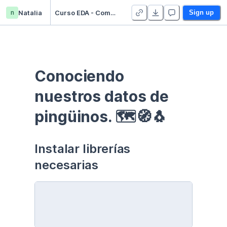
n
Natalia
Curso EDA - Communication - Duplicate
Sign up
Conociendo 
nuestros datos de 
pingüinos. 🗺🧭🐧
Instalar librerías 
necesarias