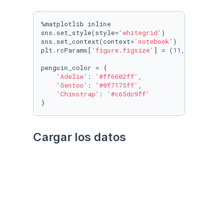
%matplotlib inline

sns.set_style(style=
'whitegrid'
)

sns.set_context(context=
'notebook'
)

plt.rcParams[
'figure.figsize'
] = (
11
, 
9.4
)

penguin_color = {

'Adelie'
: 
'#ff6602ff'
,

'Gentoo'
: 
'#0f7175ff'
,

'Chinstrap'
: 
'#c65dc9ff'
}
Cargar los datos
Utilizando el paquete 
palmerpenguins
Datos crudos