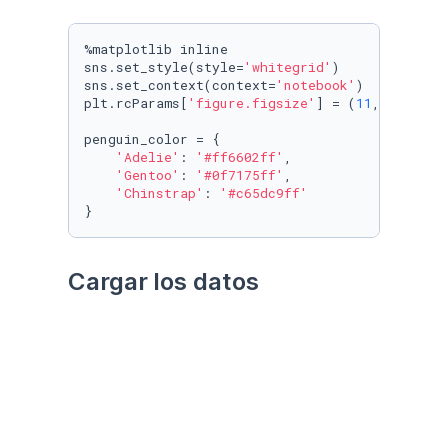
%matplotlib inline

sns.set_style(style=
'whitegrid'
)

sns.set_context(context=
'notebook'
)

plt.rcParams[
'figure.figsize'
] = (
11
, 
9.4
)

penguin_color = {

'Adelie'
: 
'#ff6602ff'
,

'Gentoo'
: 
'#0f7175ff'
,

'Chinstrap'
: 
'#c65dc9ff'
}
Cargar los datos
Utilizando el paquete 
palmerpenguins
Datos crudos