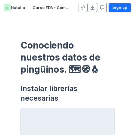
n
Natalia
Curso EDA - Communication - Duplicate
Sign up
Conociendo 
nuestros datos de 
pingüinos. 🗺🧭🐧
Instalar librerías 
necesarias