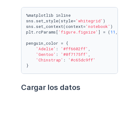
%matplotlib inline

sns.set_style(style=
'whitegrid'
)

sns.set_context(context=
'notebook'
)

plt.rcParams[
'figure.figsize'
] = (
11
, 
9.4
)

penguin_color = {

'Adelie'
: 
'#ff6602ff'
,

'Gentoo'
: 
'#0f7175ff'
,

'Chinstrap'
: 
'#c65dc9ff'
}
Cargar los datos
Utilizando el paquete 
palmerpenguins
Datos crudos