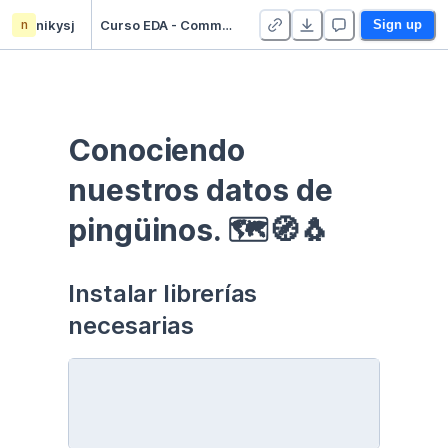
n
nikysj
Curso EDA - Communication - Duplicate
Sign up
Conociendo 
nuestros datos de 
pingüinos. 🗺🧭🐧
Instalar librerías 
necesarias