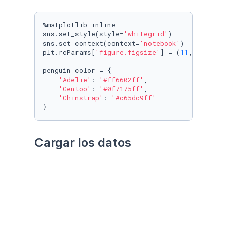
%matplotlib inline

sns.set_style(style=
'whitegrid'
)

sns.set_context(context=
'notebook'
)

plt.rcParams[
'figure.figsize'
] = (
11
, 
9.4
)

penguin_color = {

'Adelie'
: 
'#ff6602ff'
,

'Gentoo'
: 
'#0f7175ff'
,

'Chinstrap'
: 
'#c65dc9ff'
}
Cargar los datos
Utilizando el paquete 
palmerpenguins
Datos crudos