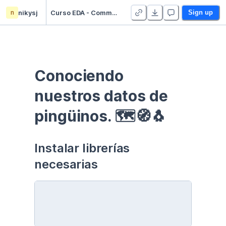
n
nikysj
Curso EDA - Communication - Duplicate
Sign up
Conociendo 
nuestros datos de 
pingüinos. 🗺🧭🐧
Instalar librerías 
necesarias