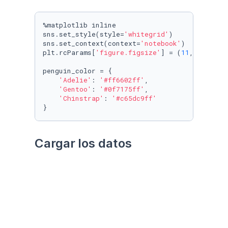
%matplotlib inline

sns.set_style(style=
'whitegrid'
)

sns.set_context(context=
'notebook'
)

plt.rcParams[
'figure.figsize'
] = (
11
, 
9.4
)

penguin_color = {

'Adelie'
: 
'#ff6602ff'
,

'Gentoo'
: 
'#0f7175ff'
,

'Chinstrap'
: 
'#c65dc9ff'
}
Cargar los datos
Utilizando el paquete 
palmerpenguins
Datos crudos