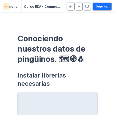
n
none
Curso EDA - Communication - Duplicate
Sign up
Conociendo 
nuestros datos de 
pingüinos. 🗺🧭🐧
Instalar librerías 
necesarias