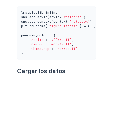
%matplotlib inline

sns.set_style(style=
'whitegrid'
)

sns.set_context(context=
'notebook'
)

plt.rcParams[
'figure.figsize'
] = (
11
, 
9.4
)

penguin_color = {

'Adelie'
: 
'#ff6602ff'
,

'Gentoo'
: 
'#0f7175ff'
,

'Chinstrap'
: 
'#c65dc9ff'
}
Cargar los datos
Utilizando el paquete 
palmerpenguins
Datos crudos