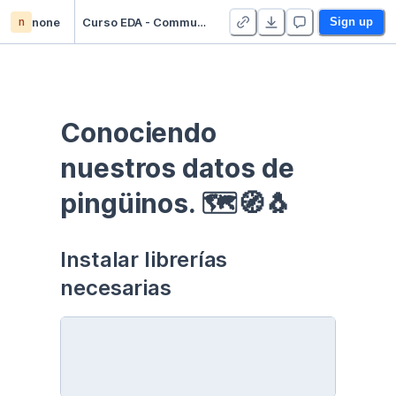
n
none
Curso EDA - Communication - Duplicate
Sign up
Conociendo 
nuestros datos de 
pingüinos. 🗺🧭🐧
Instalar librerías 
necesarias