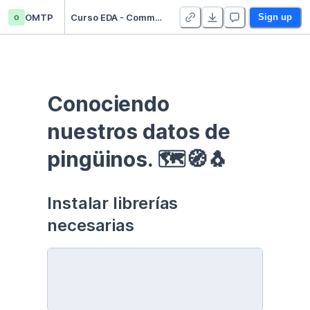
o
OMTP
Curso EDA - Communication - Duplicate
Sign up
Conociendo 
nuestros datos de 
pingüinos. 🗺🧭🐧
Instalar librerías 
necesarias