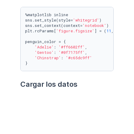
%matplotlib inline

sns.set_style(style=
'whitegrid'
)

sns.set_context(context=
'notebook'
)

plt.rcParams[
'figure.figsize'
] = (
11
, 
9.4
)

penguin_color = {

'Adelie'
: 
'#ff6602ff'
,

'Gentoo'
: 
'#0f7175ff'
,

'Chinstrap'
: 
'#c65dc9ff'
}
Cargar los datos
Utilizando el paquete 
palmerpenguins
Datos crudos