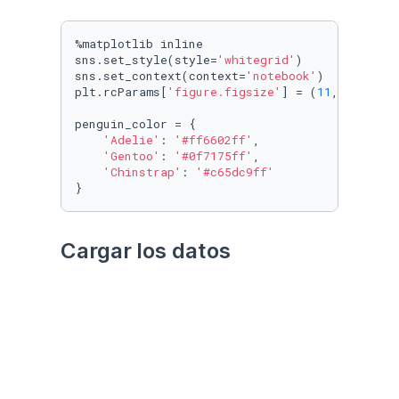
%matplotlib inline

sns.set_style(style=
'whitegrid'
)

sns.set_context(context=
'notebook'
)

plt.rcParams[
'figure.figsize'
] = (
11
, 
9.4
)

penguin_color = {

'Adelie'
: 
'#ff6602ff'
,

'Gentoo'
: 
'#0f7175ff'
,

'Chinstrap'
: 
'#c65dc9ff'
}
Cargar los datos
Utilizando el paquete 
palmerpenguins
Datos crudos