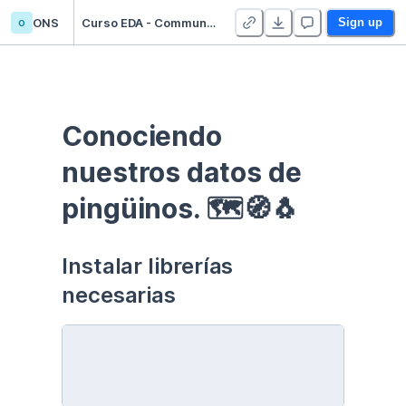
o
ONS
Curso EDA - Communication - Duplicate
Sign up
Conociendo 
nuestros datos de 
pingüinos. 🗺🧭🐧
Instalar librerías 
necesarias