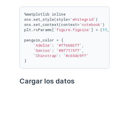
%matplotlib inline

sns.set_style(style=
'whitegrid'
)

sns.set_context(context=
'notebook'
)

plt.rcParams[
'figure.figsize'
] = (
11
, 
9.4
)

penguin_color = {

'Adelie'
: 
'#ff6602ff'
,

'Gentoo'
: 
'#0f7175ff'
,

'Chinstrap'
: 
'#c65dc9ff'
}
Cargar los datos
Utilizando el paquete 
palmerpenguins
Datos crudos