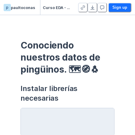
p
paultoconas
Curso EDA - Communication - Duplicate
Sign up
Conociendo 
nuestros datos de 
pingüinos. 🗺🧭🐧
Instalar librerías 
necesarias