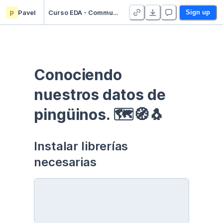
p
Pavel
Curso EDA - Communication - Duplicate
Sign up
Conociendo 
nuestros datos de 
pingüinos. 🗺🧭🐧
Instalar librerías 
necesarias