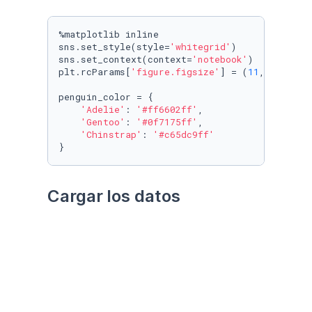
%matplotlib inline

sns.set_style(style=
'whitegrid'
)

sns.set_context(context=
'notebook'
)

plt.rcParams[
'figure.figsize'
] = (
11
, 
9.4
)

penguin_color = {

'Adelie'
: 
'#ff6602ff'
,

'Gentoo'
: 
'#0f7175ff'
,

'Chinstrap'
: 
'#c65dc9ff'
}
Cargar los datos
Utilizando el paquete 
palmerpenguins
Datos crudos